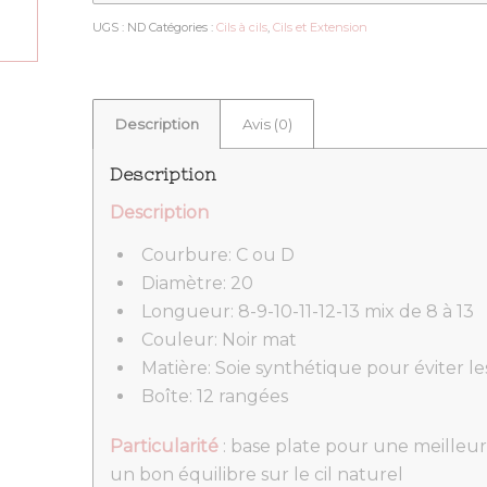
UGS :
ND
Catégories :
Cils à cils
,
Cils et Extension
Description
Avis (0)
Description
Description
Courbure: C ou D
Diamètre: 20
Longueur: 8-9-10-11-12-13 mix de 8 à 13
Couleur: Noir mat
Matière: Soie synthétique pour éviter les
Boîte: 12 rangées
Particularité
: base plate pour une meille
un bon équilibre sur le cil naturel