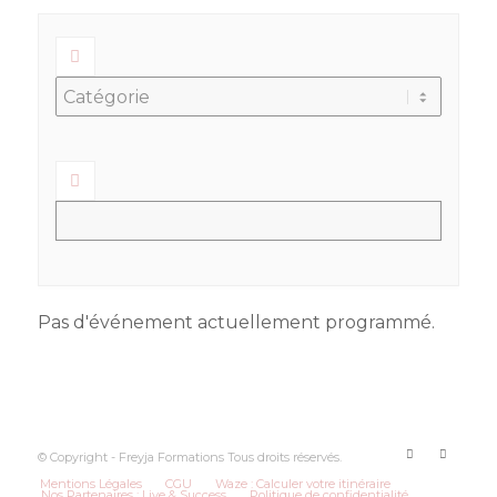
Pas d'événement actuellement programmé.
© Copyright - Freyja Formations Tous droits réservés.
Mentions Légales
CGU
Waze : Calculer votre itinéraire
Nos Partenaires : Live & Success
Politique de confidentialité