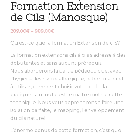
Formation Extension
de Cils (Manosque)
289,00
€
–
989,00
€
Qu’est-ce que la formation Extension de cils?
La formation extensions cils à cils s’adresse à des
débutantes et sans aucuns prérequis.
Nous aborderons la partie pédagogique, avec
l’hygiène, les risque allergique, le bon matériel
à utiliser, comment choisir votre colle, la
pratique, la minutie est le maitre mot de cette
technique. Nous vous apprendrons à faire une
isolation parfaite, le mapping, l’enveloppement
du cils naturel.
L’énorme bonus de cette formation, c’est que