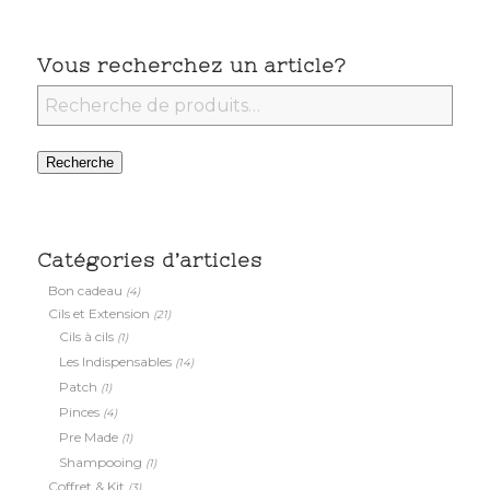
Vous recherchez un article?
Recherche
Catégories d’articles
Bon cadeau
(4)
Cils et Extension
(21)
Cils à cils
(1)
Les Indispensables
(14)
Patch
(1)
Pinces
(4)
Pre Made
(1)
Shampooing
(1)
Coffret & Kit
(3)