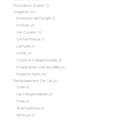
Formation à venir
(1)
Onglerie
(29)
Extension de l'ongle
(3)
Finition
(2)
Gel Couleur
(1)
Gel technique
(1)
Lampes
(1)
Limes
(3)
Outils et Indispensables
(5)
Préparation (Les liquides)
(2)
Press'on Nails
(10)
Rehaussement De Cils
(6)
Colle
(1)
Les Indispensables
(2)
Pads
(1)
Shampooing
(1)
Teinture
(1)