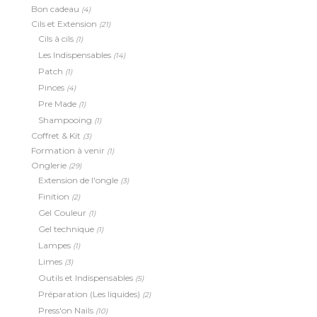
Bon cadeau
(4)
Cils et Extension
(21)
Cils à cils
(1)
Les Indispensables
(14)
Patch
(1)
Pinces
(4)
Pre Made
(1)
Shampooing
(1)
Coffret & Kit
(3)
Formation à venir
(1)
Onglerie
(29)
Extension de l'ongle
(3)
Finition
(2)
Gel Couleur
(1)
Gel technique
(1)
Lampes
(1)
Limes
(3)
Outils et Indispensables
(5)
Préparation (Les liquides)
(2)
Press'on Nails
(10)